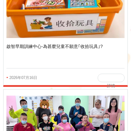
啟智早期訓練中心-為甚麼兒童不願意｢收拾玩具｣?
•
2026年07月16日
詳情